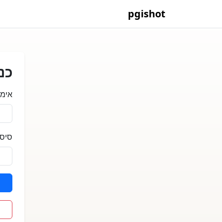
pgishot
כנ
אימי
סיס